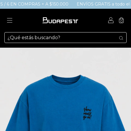
 / 6 EN COMPRAS + A $150.000
ENVÍOS GRATIS a todo el paí
0