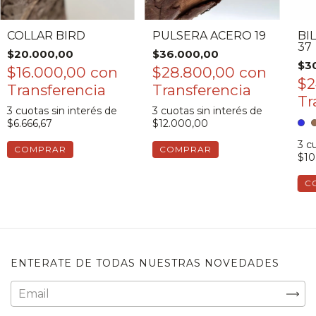
COLLAR BIRD
PULSERA ACERO 19
BI
37
$20.000,00
$36.000,00
$3
$16.000,00
con
$28.800,00
con
$2
3
cuotas sin interés de
3
cuotas sin interés de
$6.666,67
$12.000,00
3
cu
COMPRAR
COMPRAR
$10
C
ENTERATE DE TODAS NUESTRAS NOVEDADES