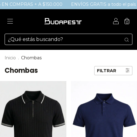
6 EN COMPRAS + A $150.000
ENVÍOS GRATIS a todo el país s
0
Inicio
.
Chombas
Chombas
FILTRAR