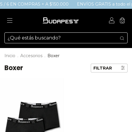
ÉS / 6 EN COMPRAS + A $150.000
ENVÍOS GRATIS a todo el p
0
Inicio
.
Accesorios
.
Boxer
Boxer
FILTRAR