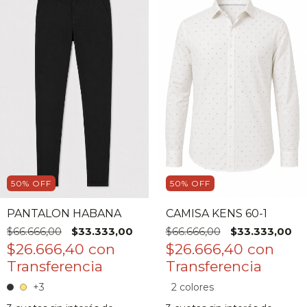
50
%
OFF
50
%
OFF
PANTALON HABANA
CAMISA KENS 60-1
$66.666,00
$33.333,00
$66.666,00
$33.333,00
$26.666,40
con
$26.666,40
con
+3
2 colores