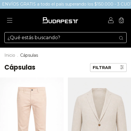
ATIS a todo el país superando los $150.000 - 3 CUOTAS SIN 
0
Inicio
.
Cápsulas
Cápsulas
FILTRAR