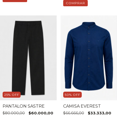
COMPRAR
25
%
OFF
50
%
OFF
PANTALON SASTRE
CAMISA EVEREST
$80.000,00
$60.000,00
$66.666,00
$33.333,00