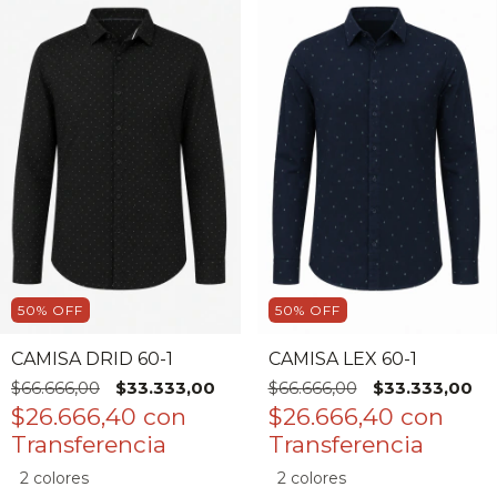
50
%
OFF
50
%
OFF
CAMISA DRID 60-1
CAMISA LEX 60-1
$66.666,00
$33.333,00
$66.666,00
$33.333,00
$26.666,40
con
$26.666,40
con
2 colores
2 colores