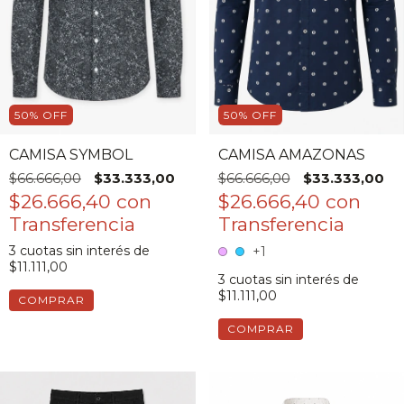
50
%
OFF
50
%
OFF
CAMISA SYMBOL
CAMISA AMAZONAS
$66.666,00
$33.333,00
$66.666,00
$33.333,00
$26.666,40
con
$26.666,40
con
3
cuotas sin interés de
+1
$11.111,00
3
cuotas sin interés de
$11.111,00
COMPRAR
COMPRAR