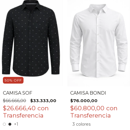
50
%
OFF
CAMISA SOF
CAMISA BONDI
$66.666,00
$33.333,00
$76.000,00
$26.666,40
con
$60.800,00
con
+1
3 colores