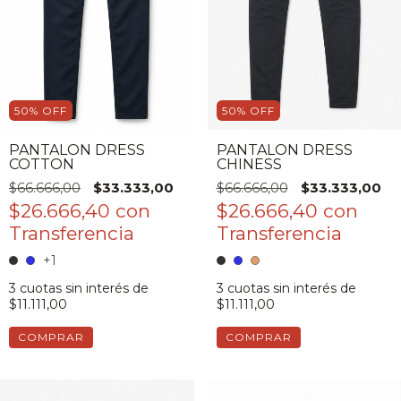
50
%
OFF
50
%
OFF
PANTALON DRESS
PANTALON DRESS
COTTON
CHINESS
$66.666,00
$33.333,00
$66.666,00
$33.333,00
$26.666,40
con
$26.666,40
con
+1
3
cuotas sin interés de
3
cuotas sin interés de
$11.111,00
$11.111,00
COMPRAR
COMPRAR