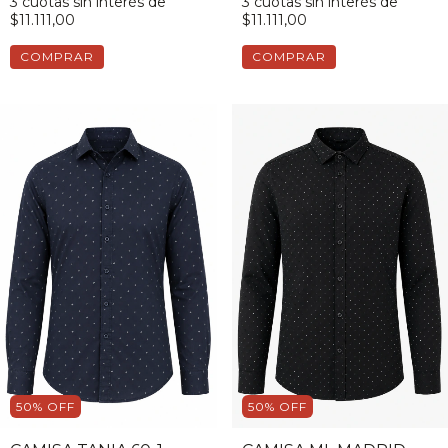
3
cuotas sin interés de
3
cuotas sin interés de
$11.111,00
$11.111,00
COMPRAR
COMPRAR
50
%
OFF
50
%
OFF