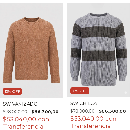
15
%
OFF
15
%
OFF
SW CHILCA
SW VANIZADO
$78.000,00
$66.300,00
$78.000,00
$66.300,00
$53.040,00
con
$53.040,00
con