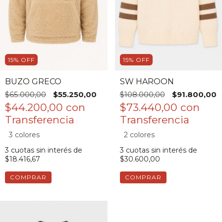
15
%
OFF
15
%
OFF
BUZO GRECO
SW HAROON
$65.000,00
$55.250,00
$108.000,00
$91.800,00
$44.200,00
con
$73.440,00
con
3 colores
2 colores
3
cuotas sin interés de
3
cuotas sin interés de
$18.416,67
$30.600,00
COMPRAR
COMPRAR