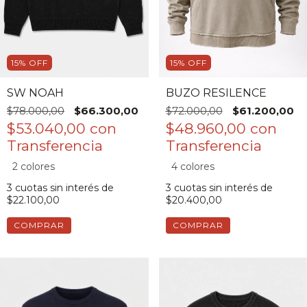
15
%
OFF
15
%
OFF
SW NOAH
BUZO RESILENCE
$78.000,00
$66.300,00
$72.000,00
$61.200,00
$53.040,00
con
$48.960,00
con
2 colores
4 colores
3
cuotas sin interés de
3
cuotas sin interés de
$22.100,00
$20.400,00
COMPRAR
COMPRAR