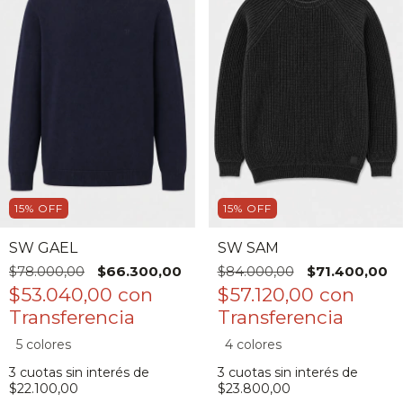
15
%
OFF
15
%
OFF
SW GAEL
SW SAM
$78.000,00
$66.300,00
$84.000,00
$71.400,00
$53.040,00
con
$57.120,00
con
5 colores
4 colores
3
cuotas sin interés de
3
cuotas sin interés de
$22.100,00
$23.800,00