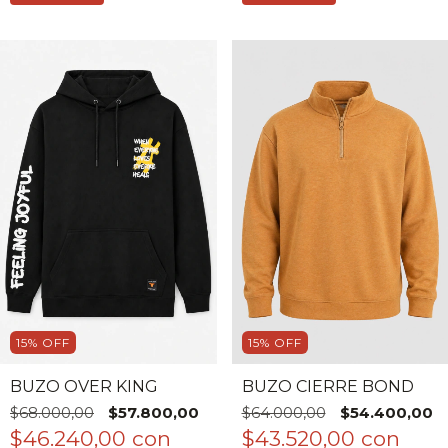
15
%
OFF
15
%
OFF
BUZO OVER KING
BUZO CIERRE BOND
$68.000,00
$57.800,00
$64.000,00
$54.400,00
$46.240,00
con
$43.520,00
con