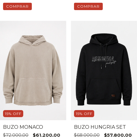
COMPRAR
COMPRAR
15
%
OFF
15
%
OFF
BUZO HUNGRIA SET
BUZO MONACO
$68.000,00
$57.800,00
$72.000,00
$61.200,00