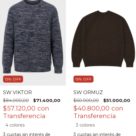
15
%
OFF
15
%
OFF
SW VIKTOR
SW ORMUZ
$84.000,00
$71.400,00
$60.000,00
$51.000,00
$57.120,00
con
$40.800,00
con
4 colores
3 colores
3
cuotas sin interés de
3
cuotas sin interés de