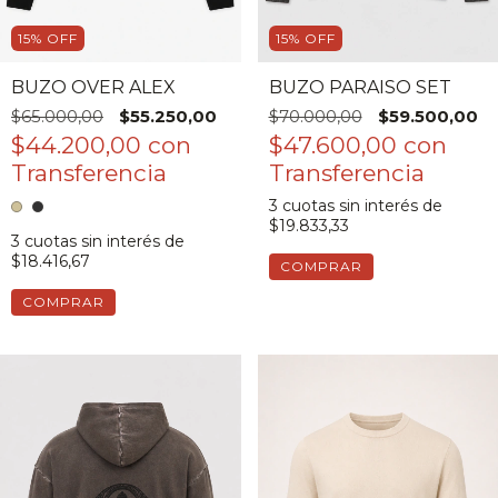
15
%
OFF
15
%
OFF
BUZO OVER ALEX
BUZO PARAISO SET
$65.000,00
$55.250,00
$70.000,00
$59.500,00
$44.200,00
con
$47.600,00
con
3
cuotas sin interés de
$19.833,33
3
cuotas sin interés de
$18.416,67
COMPRAR
COMPRAR