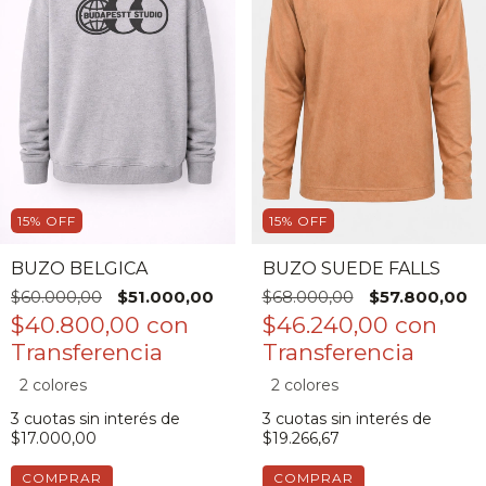
15
%
OFF
15
%
OFF
BUZO BELGICA
BUZO SUEDE FALLS
$60.000,00
$51.000,00
$68.000,00
$57.800,00
$40.800,00
con
$46.240,00
con
2 colores
2 colores
3
cuotas sin interés de
3
cuotas sin interés de
$17.000,00
$19.266,67
COMPRAR
COMPRAR