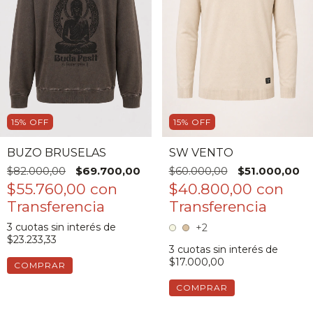
15
%
OFF
15
%
OFF
BUZO BRUSELAS
SW VENTO
$82.000,00
$69.700,00
$60.000,00
$51.000,00
$55.760,00
con
$40.800,00
con
3
cuotas sin interés de
+2
$23.233,33
3
cuotas sin interés de
$17.000,00
COMPRAR
COMPRAR