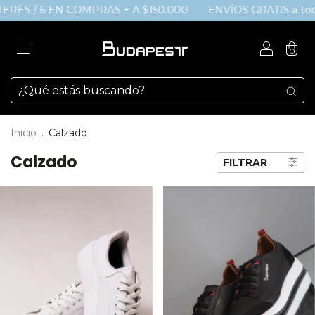
ÉS / 6 EN COMPRAS + A $150.000
ENVÍOS GRATIS a todo el 
0
Inicio
.
Calzado
Calzado
FILTRAR