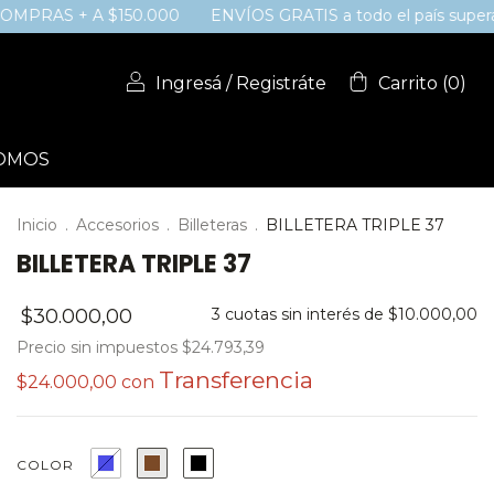
+ A $150.000
ENVÍOS GRATIS a todo el país superando los 
Ingresá
/
Registráte
Carrito
(
0
)
SOMOS
Inicio
.
Accesorios
.
Billeteras
.
BILLETERA TRIPLE 37
BILLETERA TRIPLE 37
$30.000,00
3
cuotas sin interés de
$10.000,00
Precio sin impuestos
$24.793,39
$24.000,00
con
COLOR