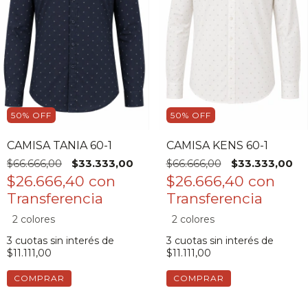
50
%
OFF
50
%
OFF
CAMISA TANIA 60-1
CAMISA KENS 60-1
$66.666,00
$33.333,00
$66.666,00
$33.333,00
$26.666,40
con
$26.666,40
con
2 colores
2 colores
3
cuotas sin interés de
3
cuotas sin interés de
$11.111,00
$11.111,00
COMPRAR
COMPRAR