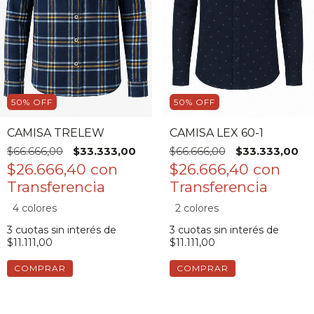
50
%
OFF
50
%
OFF
CAMISA TRELEW
CAMISA LEX 60-1
$66.666,00
$33.333,00
$66.666,00
$33.333,00
$26.666,40
con
$26.666,40
con
4 colores
2 colores
3
cuotas sin interés de
3
cuotas sin interés de
$11.111,00
$11.111,00
COMPRAR
COMPRAR