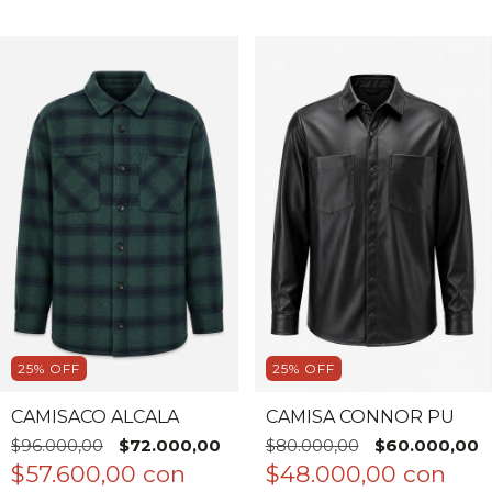
25
%
OFF
25
%
OFF
CAMISACO ALCALA
CAMISA CONNOR PU
$96.000,00
$72.000,00
$80.000,00
$60.000,00
$57.600,00
con
$48.000,00
con