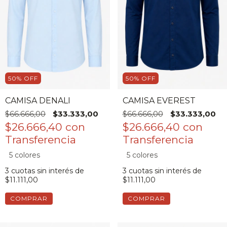
50
%
OFF
50
%
OFF
CAMISA DENALI
CAMISA EVEREST
$66.666,00
$33.333,00
$66.666,00
$33.333,00
$26.666,40
con
$26.666,40
con
5 colores
5 colores
3
cuotas sin interés de
3
cuotas sin interés de
$11.111,00
$11.111,00
COMPRAR
COMPRAR