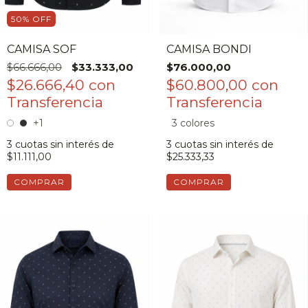
50
%
OFF
CAMISA SOF
CAMISA BONDI
$66.666,00
$33.333,00
$76.000,00
$26.666,40
con
$60.800,00
con
+1
3 colores
3
cuotas sin interés de
3
cuotas sin interés de
$11.111,00
$25.333,33
COMPRAR
COMPRAR