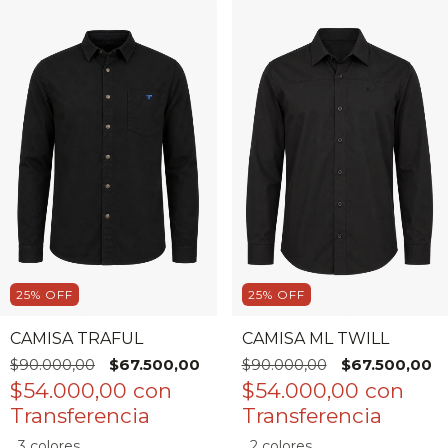
25
%
OFF
25
%
OFF
CAMISA TRAFUL
CAMISA ML TWILL
$90.000,00
$67.500,00
$90.000,00
$67.500,00
$54.000,00
con
$54.000,00
con
3 colores
2 colores