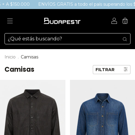
0.000
ENVÍOS GRATIS a todo el país superando los $150.00
0
Inicio
.
Camisas
Camisas
FILTRAR