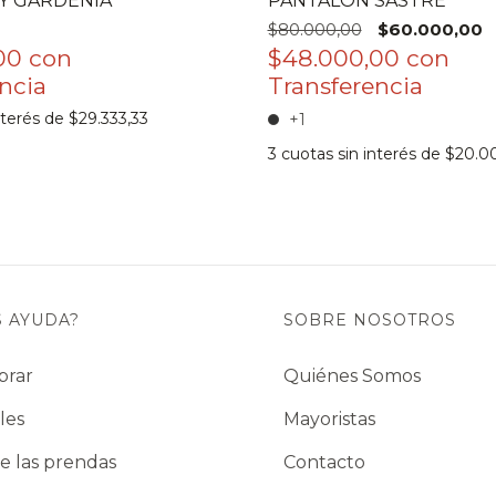
Y GARDENIA
PANTALON SASTRE
$80.000,00
$60.000,00
,00
con
$48.000,00
con
nterés de
$29.333,33
+1
3
cuotas sin interés de
$20.0
S AYUDA?
SOBRE NOSOTROS
prar
Quiénes Somos
les
Mayoristas
e las prendas
Contacto