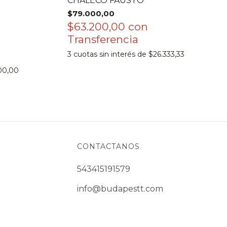
CHALECO FAUSTO
$79.000,00
$63.200,00
con
3
cuotas sin interés de
$26.333,33
00,00
CONTACTANOS
543415191579
info@budapestt.com