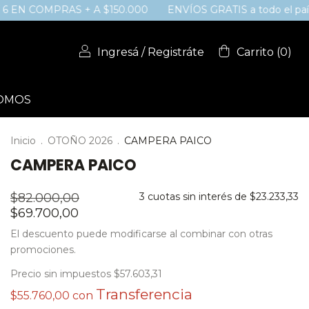
OMPRAS + A $150.000
ENVÍOS GRATIS a todo el país supera
Ingresá
/
Registráte
Carrito
(
0
)
SOMOS
Inicio
.
OTOÑO 2026
.
CAMPERA PAICO
CAMPERA PAICO
$82.000,00
3
cuotas sin interés de
$23.233,33
$69.700,00
El descuento puede modificarse al combinar con otras
promociones.
Precio sin impuestos
$57.603,31
$55.760,00
con