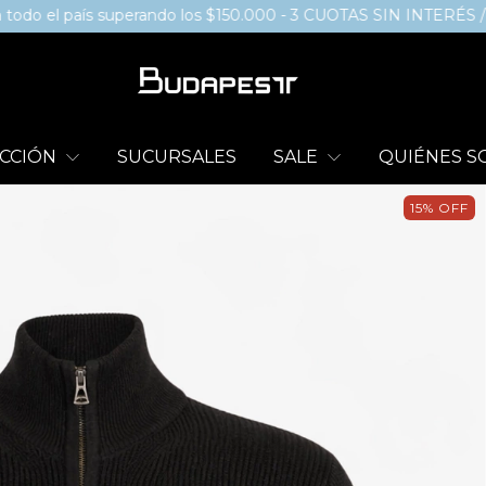
aís superando los $150.000 - 3 CUOTAS SIN INTERÉS / 6 EN C
CCIÓN
SUCURSALES
SALE
QUIÉNES 
15
%
OFF