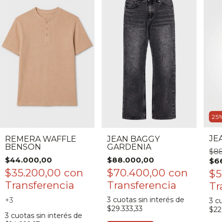
25
JE
REMERA WAFFLE
JEAN BAGGY
BENSON
GARDENIA
$88
$44.000,00
$88.000,00
$6
$35.200,00
con
$70.400,00
con
$5
3
cuotas sin interés de
+3
3
cu
$29.333,33
$22
3
cuotas sin interés de