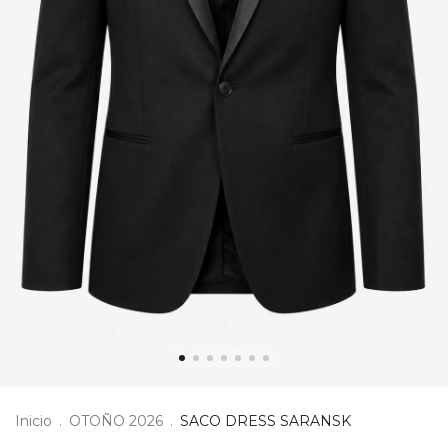
Inicio
.
OTOÑO 2026
.
SACO DRESS SARANSK