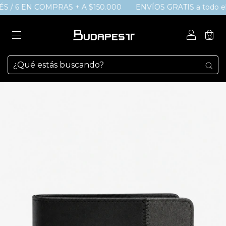
ÉS / 6 EN COMPRAS + A $150.000
ENVÍOS GRATIS a todo el p
0