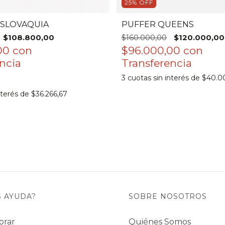
25
%
OFF
SLOVAQUIA
PUFFER QUEENS
$108.800,00
$160.000,00
$120.000,00
,00
con
$96.000,00
con
3
cuotas sin interés de
$40.0
nterés de
$36.266,67
S AYUDA?
SOBRE NOSOTROS
prar
Quiénes Somos