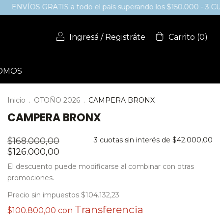
OS GRATIS a todo el país superando los $150.000 - 3 CUOTAS
Ingresá
/
Registráte
Carrito
(
0
)
SOMOS
Inicio
.
OTOÑO 2026
.
CAMPERA BRONX
CAMPERA BRONX
$168.000,00
3
cuotas sin interés de
$42.000,00
$126.000,00
El descuento puede modificarse al combinar con otras
promociones.
Precio sin impuestos
$104.132,23
$100.800,00
con