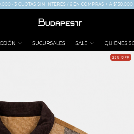
- 3 CUOTAS SIN INTERÉS / 6 EN COMPRAS + A $150.000
ENVÍ
CCIÓN
SUCURSALES
SALE
QUIÉNES 
25
%
OFF