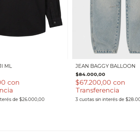
I ML
JEAN BAGGY BALLOON
$84.000,00
00
con
$67.200,00
con
nterés de
$26.000,00
3
cuotas sin interés de
$28.0