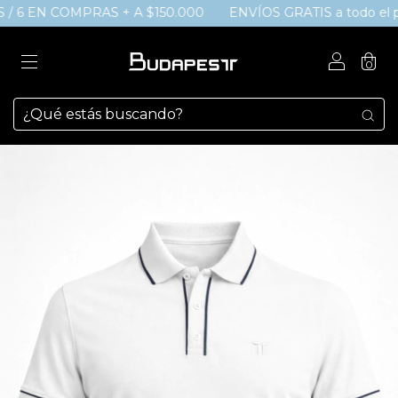
 / 6 EN COMPRAS + A $150.000
ENVÍOS GRATIS a todo el paí
0