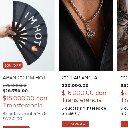
25
%
OFF
ABANICO I´M HOT
COLLAR ANCLA
CO
$25.000,00
$20.000,00
$3
$18.750,00
$16.000,00
con
$2
$15.000,00
con
3
cuotas sin interés de
3
cu
$6.666,67
$10
3
cuotas sin interés de
$6.250,00
COMPRAR
C