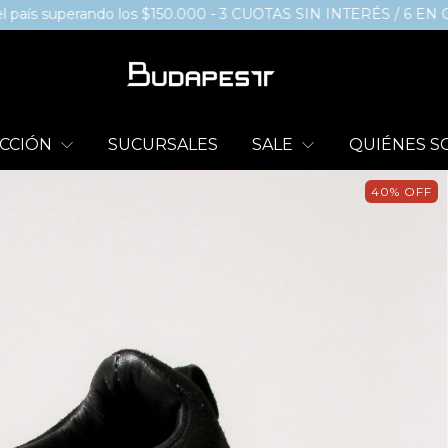
ando los $150.000 - 3 CUOTAS SIN INTERÉS / 6 EN COMPRAS +
CCIÓN
SUCURSALES
SALE
QUIÉNES 
40
%
OFF