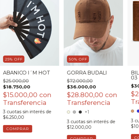
25
%
OFF
50
%
OFF
ABANICO I´M HOT
GORRA BUDALI
BI
03
$25.000,00
$72.000,00
$3
$18.750,00
$36.000,00
$2
$15.000,00
con
$28.800,00
con
3
cuotas sin interés de
+1
$6.250,00
3
cu
3
cuotas sin interés de
$10
$12.000,00
COMPRAR
C
COMPRAR