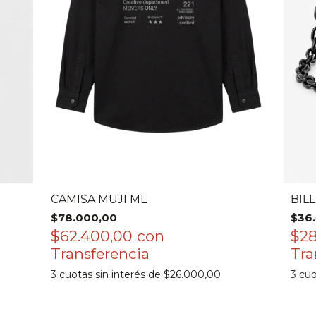
CAMISA MUJI ML
BIL
$78.000,00
$36
$62.400,00
con
$2
3
cuotas sin interés de
$26.000,00
3
cuo