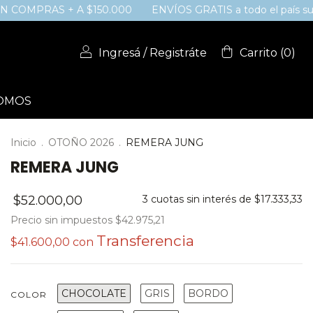
RAS + A $150.000
ENVÍOS GRATIS a todo el país superando
Ingresá
/
Registráte
Carrito
(
0
)
SOMOS
Inicio
.
OTOÑO 2026
.
REMERA JUNG
REMERA JUNG
$52.000,00
3
cuotas sin interés de
$17.333,33
Precio sin impuestos
$42.975,21
$41.600,00
con
CHOCOLATE
GRIS
BORDO
COLOR