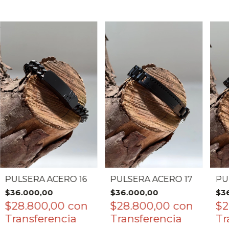
PULSERA ACERO 16
PULSERA ACERO 17
PU
$36.000,00
$36.000,00
$3
$28.800,00
con
$28.800,00
con
$2