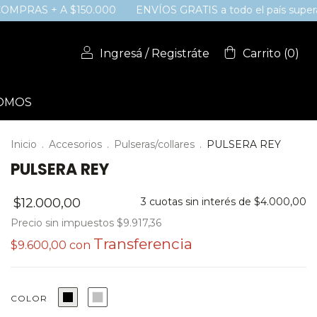
150.000
ENVÍOS GRATIS a todo el país superando los $150
Ingresá
/
Registráte
Carrito
(
0
)
SOMOS
Inicio
.
Accesorios
.
Pulseras/collares
.
PULSERA REY
PULSERA REY
$12.000,00
3
cuotas sin interés de
$4.000,00
Precio sin impuestos
$9.917,36
$9.600,00
con
COLOR