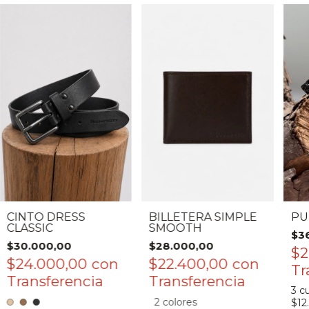
CINTO DRESS
BILLETERA SIMPLE
PU
CLASSIC
SMOOTH
$3
$30.000,00
$28.000,00
$2
$24.000,00
con
$22.400,00
con
3
cu
2 colores
$12