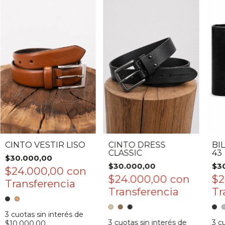
CINTO DRESS
BI
CINTO VESTIR LISO
CLASSIC
43
$30.000,00
$30.000,00
$3
$24.000,00
con
$24.000,00
con
$2
3
cuotas sin interés de
3
cuotas sin interés de
3
cu
$10.000,00