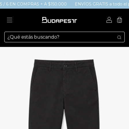
 / 6 EN COMPRAS + A $150.000
ENVÍOS GRATIS a todo el paí
0