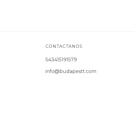
CONTACTANOS
543415191579
info@budapestt.com