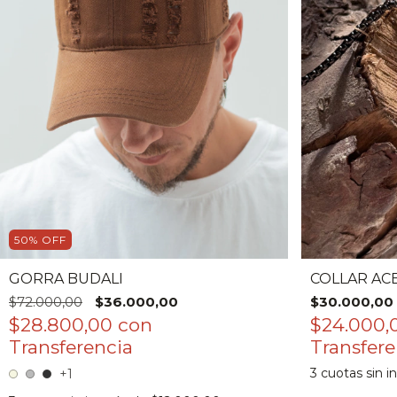
50
%
OFF
GORRA BUDALI
COLLAR AC
$72.000,00
$36.000,00
$30.000,00
$28.800,00
con
$24.000
3
cuotas sin i
+1