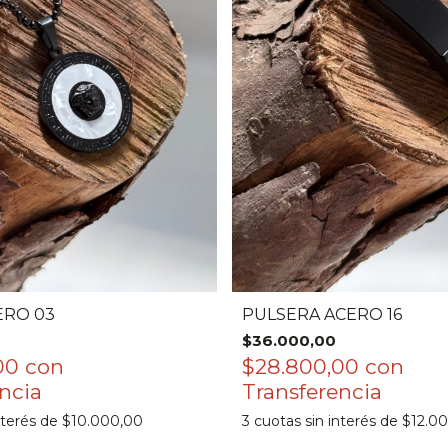
ERO 03
PULSERA ACERO 16
$36.000,00
,00
con
$28.800,00
con
nterés de
$10.000,00
3
cuotas sin interés de
$12.0