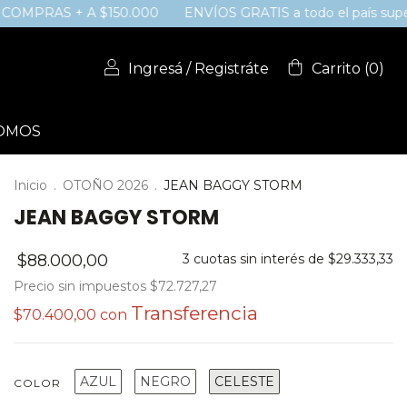
 + A $150.000
ENVÍOS GRATIS a todo el país superando los
Ingresá
/
Registráte
Carrito
(
0
)
SOMOS
Inicio
.
OTOÑO 2026
.
JEAN BAGGY STORM
JEAN BAGGY STORM
$88.000,00
3
cuotas sin interés de
$29.333,33
Precio sin impuestos
$72.727,27
$70.400,00
con
AZUL
NEGRO
CELESTE
COLOR