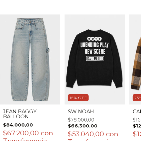
15
%
OFF
25
JEAN BAGGY
SW NOAH
CA
BALLOON
$78.000,00
$16
$84.000,00
$66.300,00
$1
$67.200,00
con
$53.040,00
con
$1