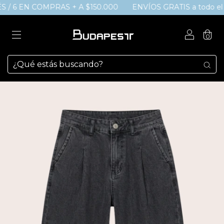
 / 6 EN COMPRAS + A $150.000
ENVÍOS GRATIS a todo el pa
0