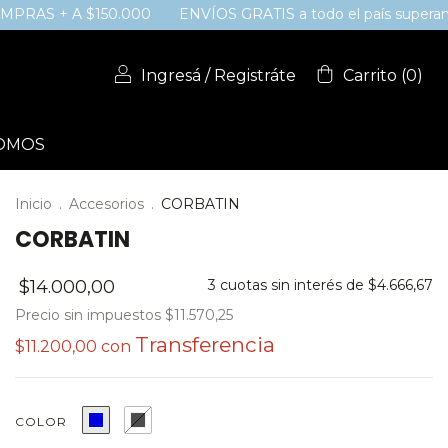
+ A $150.000
ENVÍOS GRATIS a todo el país superando los
Ingresá
/
Registráte
Carrito
(
0
)
SOMOS
Inicio
.
Accesorios
.
CORBATIN
CORBATIN
$14.000,00
3
cuotas sin interés de
$4.666,67
Precio sin impuestos
$11.570,25
$11.200,00
con
COLOR