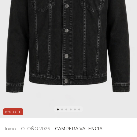
15
%
OFF
Inicio
.
OTOÑO 2026
.
CAMPERA VALENCIA