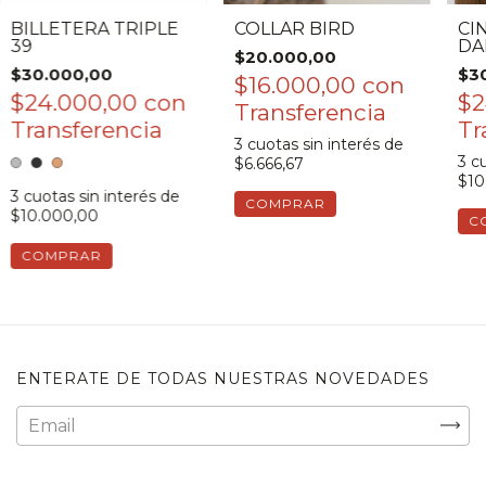
BILLETERA TRIPLE
COLLAR BIRD
CI
39
DA
$20.000,00
$30.000,00
$3
$16.000,00
con
$24.000,00
con
$2
3
cuotas sin interés de
3
cu
$6.666,67
$10
3
cuotas sin interés de
COMPRAR
$10.000,00
C
COMPRAR
ENTERATE DE TODAS NUESTRAS NOVEDADES