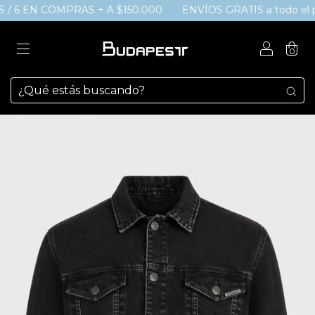
 / 6 EN COMPRAS + A $150.000
ENVÍOS GRATIS a todo el paí
0