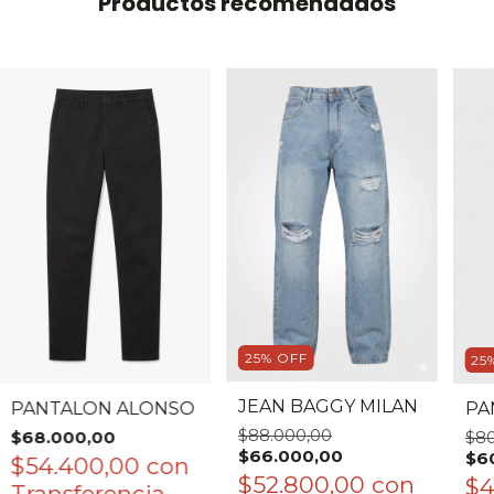
Productos recomendados
25
%
OFF
25
JEAN BAGGY MILAN
PANTALON ALONSO
PA
$88.000,00
$68.000,00
$80
$66.000,00
$6
$54.400,00
con
$52.800,00
con
$4