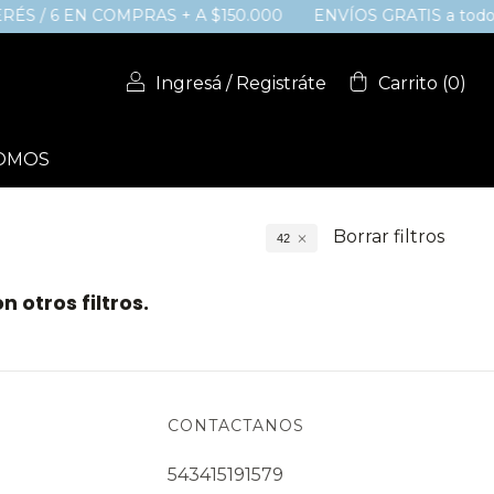
ERÉS / 6 EN COMPRAS + A $150.000
ENVÍOS GRATIS a todo e
Ingresá
/
Registráte
Carrito
(
0
)
SOMOS
Borrar filtros
42
 otros filtros.
CONTACTANOS
543415191579