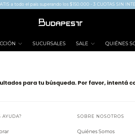
S a todo el país superando los $150.000 - 3 CUOTAS SIN INT
CCIÓN
SUCURSALES
SALE
QUIÉNES 
ltados para tu búsqueda. Por favor, intentá con
S AYUDA?
SOBRE NOSOTROS
prar
Quiénes Somos