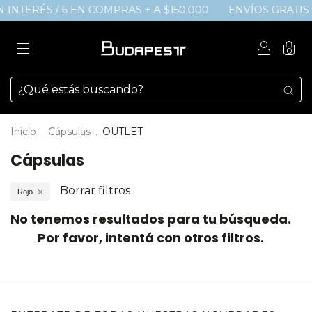
SIN INTERÉS / 6 EN COMPRAS + A $150.000
ENVÍOS GRATIS a 
0
Inicio
.
Cápsulas
.
OUTLET
Cápsulas
Borrar filtros
Rojo
No tenemos resultados para tu búsqueda.
Por favor, intentá con otros filtros.