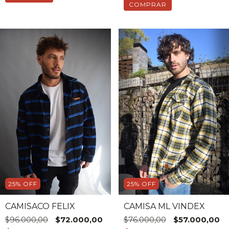
COMPRAR
25
%
OFF
25
%
OFF
CAMISACO FELIX
CAMISA ML VINDEX
$96.000,00
$72.000,00
$76.000,00
$57.000,00