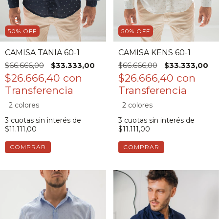
50
%
OFF
50
%
OFF
CAMISA TANIA 60-1
CAMISA KENS 60-1
$66.666,00
$33.333,00
$66.666,00
$33.333,00
$26.666,40
con
$26.666,40
con
2 colores
2 colores
3
cuotas sin interés de
3
cuotas sin interés de
$11.111,00
$11.111,00
COMPRAR
COMPRAR