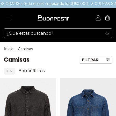
 todo el país superando los $150.000 - 3 CUOTAS SIN INTERÉ
0
Inicio
.
Camisas
Camisas
FILTRAR
Borrar filtros
S