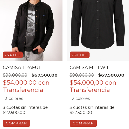
25
%
OFF
25
%
OFF
CAMISA TRAFUL
CAMISA ML TWILL
$90.000,00
$67.500,00
$90.000,00
$67.500,00
$54.000,00
con
$54.000,00
con
3 colores
2 colores
3
cuotas sin interés de
3
cuotas sin interés de
$22.500,00
$22.500,00
COMPRAR
COMPRAR