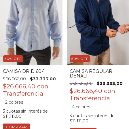
50
%
OFF
50
%
OFF
CAMISA DRID 60-1
CAMISA REGULAR
DENALI
$66.666,00
$33.333,00
$66.666,00
$33.333,00
$26.666,40
con
$26.666,40
con
2 colores
4 colores
3
cuotas sin interés de
3
cuotas sin interés de
$11.111,00
$11.111,00
COMPRAR