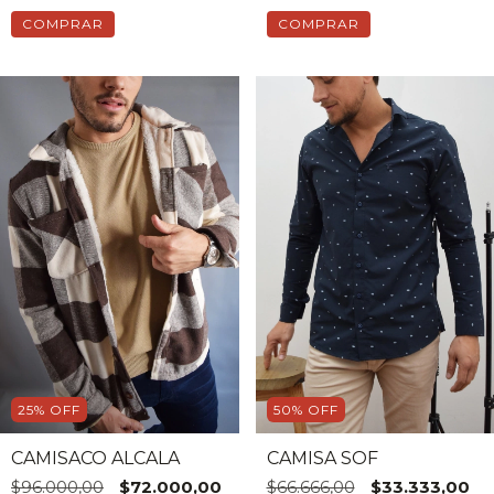
COMPRAR
COMPRAR
25
%
OFF
50
%
OFF
CAMISACO ALCALA
CAMISA SOF
$96.000,00
$72.000,00
$66.666,00
$33.333,00