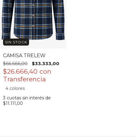
SIN STOCK
CAMISA TRELEW
$66.666,00
$33.333,00
$26.666,40
con
4 colores
3
cuotas sin interés de
$11.111,00