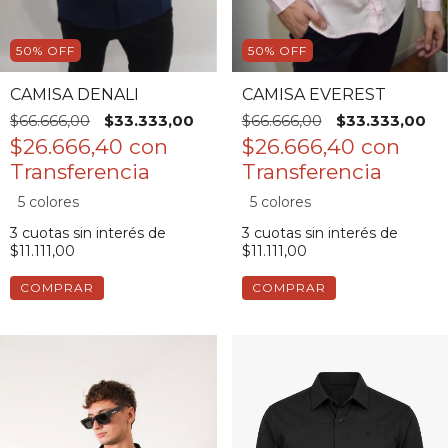
50
%
OFF
50
%
OFF
CAMISA DENALI
CAMISA EVEREST
$66.666,00
$33.333,00
$66.666,00
$33.333,00
$26.666,40
con
$26.666,40
con
5 colores
5 colores
3
cuotas sin interés de
3
cuotas sin interés de
$11.111,00
$11.111,00
COMPRAR
COMPRAR