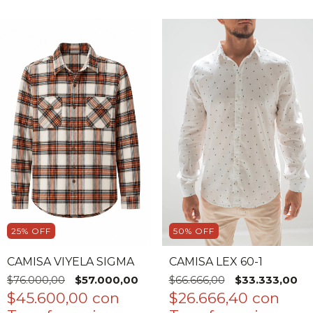
25
%
OFF
50
%
OFF
CAMISA VIYELA SIGMA
CAMISA LEX 60-1
$76.000,00
$57.000,00
$66.666,00
$33.333,00
$45.600,00
con
$26.666,40
con