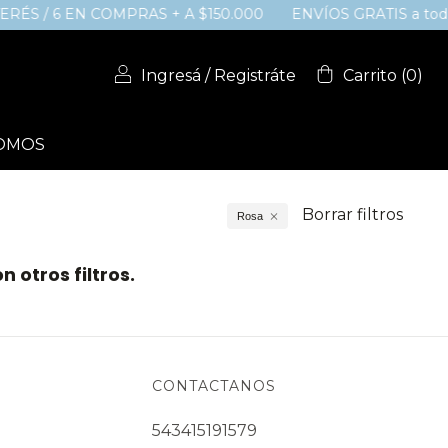
TERÉS / 6 EN COMPRAS + A $150.000
ENVÍOS GRATIS a todo 
Ingresá
/
Registráte
Carrito
(
0
)
SOMOS
Borrar filtros
Rosa
 otros filtros.
CONTACTANOS
543415191579