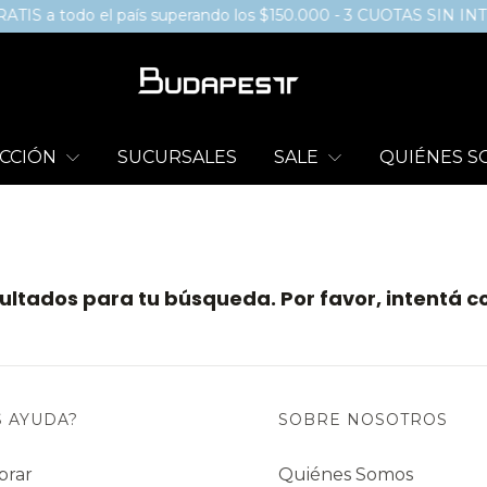
IS a todo el país superando los $150.000 - 3 CUOTAS SIN IN
CCIÓN
SUCURSALES
SALE
QUIÉNES 
ltados para tu búsqueda. Por favor, intentá con
S AYUDA?
SOBRE NOSOTROS
prar
Quiénes Somos