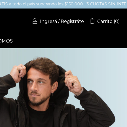
perando los $150.000 - 3 CUOTAS SIN INTERÉS / 6 EN COMPRAS
Ingresá
/
Registráte
Carrito
(
0
)
SOMOS