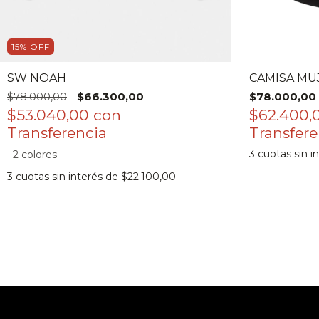
15
%
OFF
SW NOAH
CAMISA MUJ
$78.000,00
$66.300,00
$78.000,00
$53.040,00
con
$62.400,
3
cuotas sin i
2 colores
3
cuotas sin interés de
$22.100,00