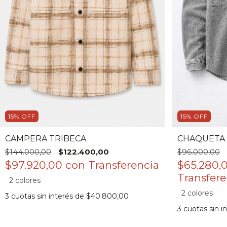
15
%
OFF
15
%
OFF
CAMPERA TRIBECA
CHAQUETA 
$144.000,00
$122.400,00
$96.000,00
$97.920,00
con
$65.280,
2 colores
2 colores
3
cuotas sin interés de
$40.800,00
3
cuotas sin i