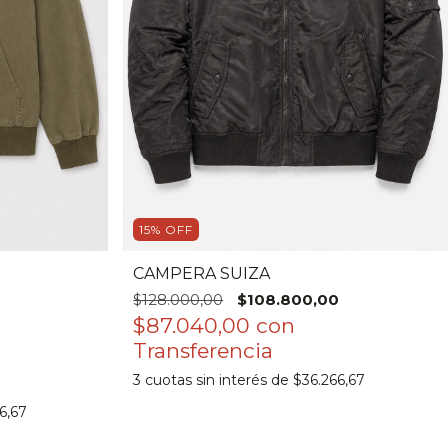
15
%
OFF
CAMPERA SUIZA
$128.000,00
$108.800,00
$87.040,00
con
3
cuotas sin interés de
$36.266,67
6,67