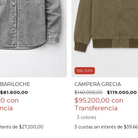
15
%
OFF
BARILOCHE
CAMPERA GRECIA
$81.600,00
$140.000,00
$119.000,00
00
con
$95.200,00
con
3 colores
nterés de
$27.200,00
3
cuotas sin interés de
$39.66