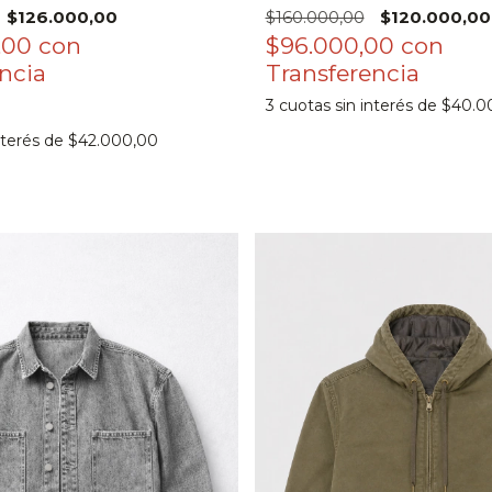
$126.000,00
$160.000,00
$120.000,00
,00
con
$96.000,00
con
3
cuotas sin interés de
$40.0
nterés de
$42.000,00