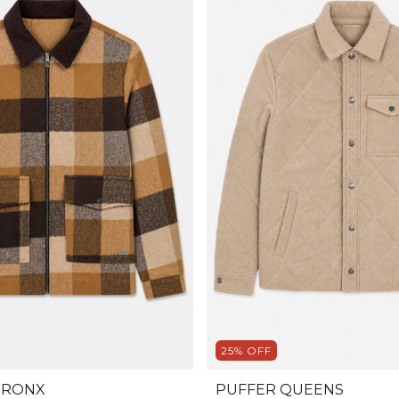
25
%
OFF
BRONX
PUFFER QUEENS