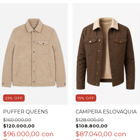
25
%
OFF
15
%
OFF
PUFFER QUEENS
CAMPERA ESLOVAQUIA
$160.000,00
$128.000,00
$120.000,00
$108.800,00
$96.000,00
con
$87.040,00
con