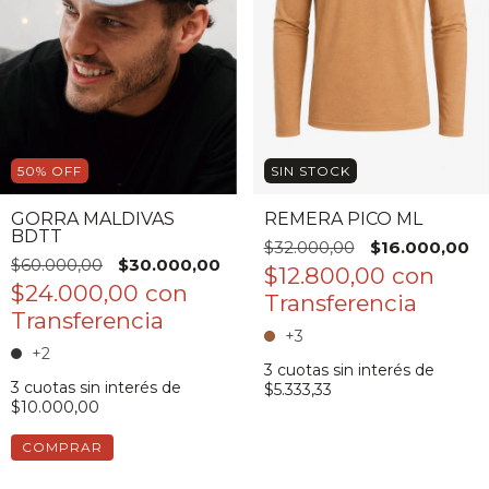
50
%
OFF
SIN STOCK
GORRA MALDIVAS
REMERA PICO ML
BDTT
$32.000,00
$16.000,00
$60.000,00
$30.000,00
$12.800,00
con
$24.000,00
con
+3
+2
3
cuotas sin interés de
3
cuotas sin interés de
$5.333,33
$10.000,00
COMPRAR