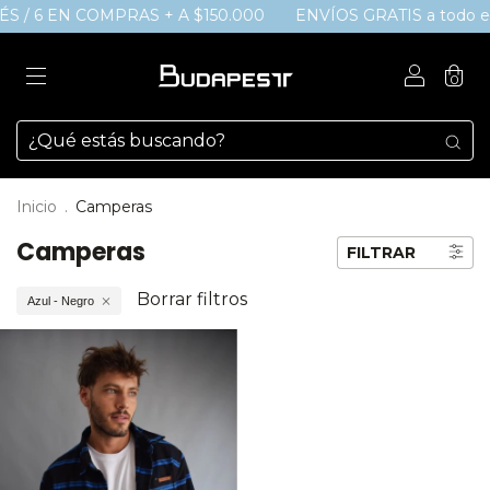
RÉS / 6 EN COMPRAS + A $150.000
ENVÍOS GRATIS a todo el
0
Inicio
.
Camperas
Camperas
FILTRAR
Borrar filtros
Azul - Negro